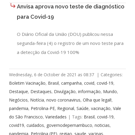
Anvisa aprova novo teste de diagnóstico
para Covid-19
O Diário Oficial da União (DOU) publicou nessa
segunda-feira (4) o registro de um novo teste para
a detecção da Covid-19 100%
Wednesday, 6 de October de 2021 as 08:37
|
Categories:
Boletim Vacinação
,
Brasil
,
campanha
,
covid
,
covid-19
,
Destaque
,
Destaques
,
Divulgação
,
informação
,
Mundo
,
Negócios
,
Notícia
,
novo coronavirus
,
Olha que legal!
,
pandemia
,
Petrolina-PE
,
Regional
,
Saúde
,
vacinação
,
Vale
do São Francisco
,
Variedades
|
Tags:
Brasil
,
covid-19
,
covid19
,
cuidados
,
governodepernambuco
,
noticias
,
pandemia
,
Petrolina (PE)
,
regiao
,
saude
,
vacinas
,