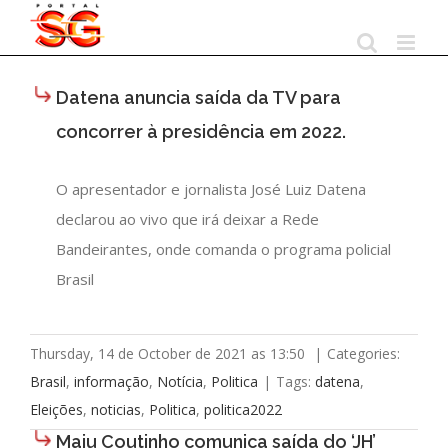
Skip
to
content
Datena anuncia saída da TV para
concorrer à presidência em 2022.
O apresentador e jornalista José Luiz Datena
declarou ao vivo que irá deixar a Rede
Bandeirantes, onde comanda o programa policial
Brasil
Thursday, 14 de October de 2021 as 13:50
|
Categories:
Brasil
,
informação
,
Notícia
,
Politica
|
Tags:
datena
,
Eleições
,
noticias
,
Politica
,
politica2022
Maju Coutinho comunica saída do ‘JH’