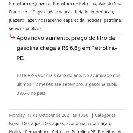
Prefeitura de Juazeiro
,
Prefeitura de Petrolina
,
Vale do São
Francisco
|
Tags:
diadascrianças
,
feriado
,
informacao
,
juazeiro
,
lazer
,
nossasenhoraaparecida
,
noticias
,
petrolina
,
serviços públicos
Após novo aumento, preço do litro da
gasolina chega a R$ 6,89 em Petrolina-
PE.
Este é o valor mais caro do ano. No acumulado nos
últimos 12 meses até setembro, a gasolina subiu
39,6% no país.
Monday, 11 de October de 2021 as 10:56
|
Categories:
Brasil
,
Destaque
,
Destaques
,
Economia
,
informação
,
Notícia
,
Pernambuco
,
Petrolina
,
Petrolina-PE
,
Prefeitura de