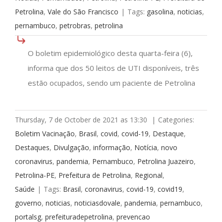
Petrolina
,
Vale do São Francisco
|
Tags:
gasolina
,
noticias
,
pernambuco
,
petrobras
,
petrolina
O boletim epidemiológico desta quarta-feira (6),
informa que dos 50 leitos de UTI disponíveis, três
estão ocupados, sendo um paciente de Petrolina
Thursday, 7 de October de 2021 as 13:30
|
Categories:
Boletim Vacinação
,
Brasil
,
covid
,
covid-19
,
Destaque
,
Destaques
,
Divulgação
,
informação
,
Notícia
,
novo
coronavirus
,
pandemia
,
Pernambuco
,
Petrolina Juazeiro
,
Petrolina-PE
,
Prefeitura de Petrolina
,
Regional
,
Saúde
|
Tags:
Brasil
,
coronavirus
,
covid-19
,
covid19
,
governo
,
noticias
,
noticiasdovale
,
pandemia
,
pernambuco
,
portalsg
,
prefeituradepetrolina
,
prevencao