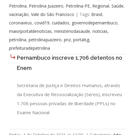
Petrolina
,
Petrolina Juazeiro
,
Petrolina-PE
,
Regional
,
Saúde
,
vacinação
,
Vale do São Francisco
|
Tags:
Brasil
,
coronavirus
,
covid19
,
cuidados
,
governodepernambuco
,
maiorportaldenoticias
,
ministeriodasaude
,
noticias
,
petrolina
,
petrolinajuazeiro
,
pnz
,
portalsg
,
prefeituradepetrolina
Pernambuco inscreve 1.706 detentos no
Enem
Secretaria de Justiça e Direitos Humanos, através
da Executiva de Ressocialização (Seres), inscreveu
1.706 pessoas privadas de liberdade (PPLs) no
Exame Nacional
Friday, 1 de October de 2021 as 11:00
|
Categories:
Arte
,