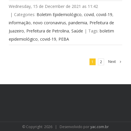
Wednesday, 15 de December de 2021 as 11:42
|
Categories:
Boletim Epidemiológico
,
covid
,
covid-19
,
informação
,
novo coronavirus
,
pandemia
,
Prefeitura de
Juazeiro
,
Prefeitura de Petrolina
,
Saúde
|
Tags:
boletim
epidemiológico
,
covid-19
,
PEBA
Next
1
2
© Copyright
2026 | Desenvolvido por
yac.com.br