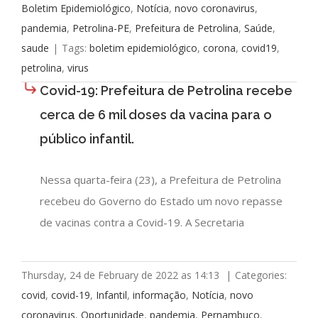
Boletim Epidemiológico
,
Notícia
,
novo coronavirus
,
pandemia
,
Petrolina-PE
,
Prefeitura de Petrolina
,
Saúde
,
saude
|
Tags:
boletim epidemiológico
,
corona
,
covid19
,
petrolina
,
virus
Covid-19: Prefeitura de Petrolina recebe
cerca de 6 mil doses da vacina para o
público infantil.
Nessa quarta-feira (23), a Prefeitura de Petrolina
recebeu do Governo do Estado um novo repasse
de vacinas contra a Covid-19. A Secretaria
Thursday, 24 de February de 2022 as 14:13
|
Categories:
covid
,
covid-19
,
Infantil
,
informação
,
Notícia
,
novo
coronavirus
,
Oportunidade
,
pandemia
,
Pernambuco
,