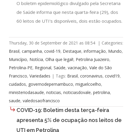
O boletim epidemiológico divulgado pela Secretaria
de Saúde informa que nesta quarta-feira (29), dos
60 leitos de UTI's disponíveis, dois estão ocupados.
Thursday, 30 de September de 2021 as 08:54
|
Categories:
Brasil
,
campanha
,
covid-19
,
Destaque
,
informação
,
Mundo
,
Município
,
Notícia
,
Olha que legal!
,
Petrolina Juazeiro
,
Petrolina-PE
,
Regional
,
Saúde
,
vacinação
,
Vale do São
Francisco
,
Variedades
|
Tags:
Brasil
,
coronavirus
,
covid19
,
cuidados
,
governodepernambuco
,
miguelcoelho
,
ministeriodasaude
,
noticias
,
noticiasdovale
,
petrolina
,
saude
,
valedosaofrancisco
COVID-19: Boletim desta terça-feira
apresenta 5% de ocupação nos leitos de
UTI em Petrolina