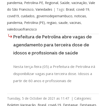
pandemia
,
Petrolina-PE
,
Regional
,
Saúde
,
vacinação
,
Vale
do São Francisco
,
Variedades
|
Tags:
Brasil
,
covid-19
,
covid19
,
cuidados
,
governodepernambuco
,
noticias
,
pandemia
,
Petrolina (PE)
,
regiao
,
saude
,
vacinas
,
valedosaofrancisco
Prefeitura de Petrolina abre vagas de
agendamento para terceira dose de
idosos e profissionais de saúde
Nesta terça-feira (05) a Prefeitura de Petrolina irá
disponibilizar vagas para terceira dose. Idosos a
partir de 60 anos e profissionais de
Tuesday, 5 de October de 2021 as 11:47
|
Categories:
Boletim Vacinação
,
Brasil
,
covid-19
,
Destaque
,
Destaques
,