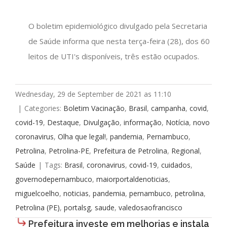
O boletim epidemiológico divulgado pela Secretaria
de Saúde informa que nesta terça-feira (28), dos 60
leitos de UTI's disponíveis, três estão ocupados.
Wednesday, 29 de September de 2021 as 11:10
|
Categories:
Boletim Vacinação
,
Brasil
,
campanha
,
covid
,
covid-19
,
Destaque
,
Divulgação
,
informação
,
Notícia
,
novo
coronavirus
,
Olha que legal!
,
pandemia
,
Pernambuco
,
Petrolina
,
Petrolina-PE
,
Prefeitura de Petrolina
,
Regional
,
Saúde
|
Tags:
Brasil
,
coronavirus
,
covid-19
,
cuidados
,
governodepernambuco
,
maiorportaldenoticias
,
miguelcoelho
,
noticias
,
pandemia
,
pernambuco
,
petrolina
,
Petrolina (PE)
,
portalsg
,
saude
,
valedosaofrancisco
Prefeitura investe em melhorias e instala