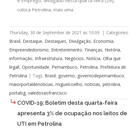
e Emprego, divulgado nesta quarta-feira (29),
coloca Petrolina, mais uma
Thursday, 30 de September de 2021 as 10:09
|
Categories:
Brasil
,
Destaque
,
Destaques
,
Divulgação
,
Economia
,
Empreendedorismo
,
Entretenimento
,
Finanças
,
História
,
informação
,
Infraestrutura
,
Negócios
,
Notícia
,
Olha que
legal!
,
Oportunidade
,
Pernambuco
,
Petrolina
,
Prefeitura de
Petrolina
|
Tags:
Brasil
,
governo
,
governodepernambuco
,
maiorportaldenoticias
,
miguelcoelho
,
noticias
,
petrolina
,
portalsg
,
valedosaofrancisco
COVID-19: Boletim desta quarta-feira
apresenta 3% de ocupação nos leitos de
UTI em Petrolina