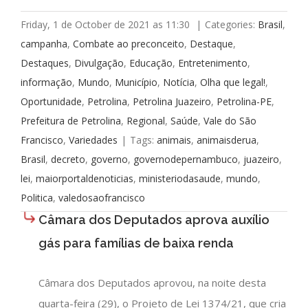
Friday, 1 de October de 2021 as 11:30
|
Categories:
Brasil
,
campanha
,
Combate ao preconceito
,
Destaque
,
Destaques
,
Divulgação
,
Educação
,
Entretenimento
,
informação
,
Mundo
,
Município
,
Notícia
,
Olha que legal!
,
Oportunidade
,
Petrolina
,
Petrolina Juazeiro
,
Petrolina-PE
,
Prefeitura de Petrolina
,
Regional
,
Saúde
,
Vale do São
Francisco
,
Variedades
|
Tags:
animais
,
animaisderua
,
Brasil
,
decreto
,
governo
,
governodepernambuco
,
juazeiro
,
lei
,
maiorportaldenoticias
,
ministeriodasaude
,
mundo
,
Politica
,
valedosaofrancisco
Câmara dos Deputados aprova auxílio
gás para famílias de baixa renda
Câmara dos Deputados aprovou, na noite desta
quarta-feira (29), o Projeto de Lei 1374/21, que cria