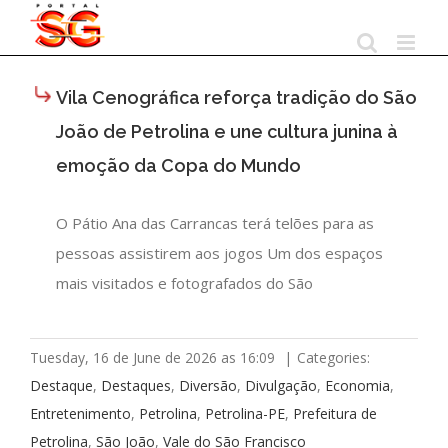
Skip
to
content
Vila Cenográfica reforça tradição do São
João de Petrolina e une cultura junina à
emoção da Copa do Mundo
O Pátio Ana das Carrancas terá telões para as
pessoas assistirem aos jogos Um dos espaços
mais visitados e fotografados do São
Tuesday, 16 de June de 2026 as 16:09
|
Categories:
Destaque
,
Destaques
,
Diversão
,
Divulgação
,
Economia
,
Entretenimento
,
Petrolina
,
Petrolina-PE
,
Prefeitura de
Petrolina
,
São João
,
Vale do São Francisco