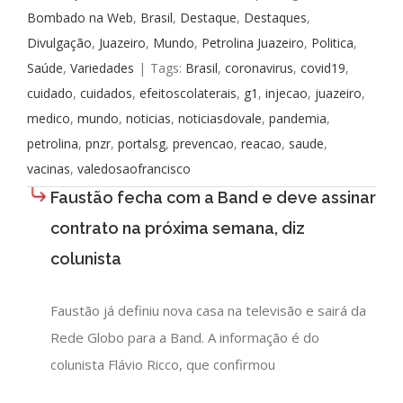
Bombado na Web
,
Brasil
,
Destaque
,
Destaques
,
Divulgação
,
Juazeiro
,
Mundo
,
Petrolina Juazeiro
,
Politica
,
Saúde
,
Variedades
|
Tags:
Brasil
,
coronavirus
,
covid19
,
cuidado
,
cuidados
,
efeitoscolaterais
,
g1
,
injecao
,
juazeiro
,
medico
,
mundo
,
noticias
,
noticiasdovale
,
pandemia
,
petrolina
,
pnzr
,
portalsg
,
prevencao
,
reacao
,
saude
,
vacinas
,
valedosaofrancisco
Faustão fecha com a Band e deve assinar
contrato na próxima semana, diz
colunista
Faustão já definiu nova casa na televisão e sairá da
Rede Globo para a Band. A informação é do
colunista Flávio Ricco, que confirmou