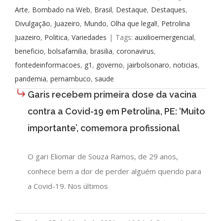
Arte
,
Bombado na Web
,
Brasil
,
Destaque
,
Destaques
,
Divulgação
,
Juazeiro
,
Mundo
,
Olha que legal!
,
Petrolina
Juazeiro
,
Politica
,
Variedades
|
Tags:
auxilioemergencial
,
beneficio
,
bolsafamilia
,
brasilia
,
coronavirus
,
fontedeinformacoes
,
g1
,
governo
,
jairbolsonaro
,
noticias
,
pandemia
,
pernambuco
,
saude
Garis recebem primeira dose da vacina
contra a Covid-19 em Petrolina, PE: ‘Muito
importante’, comemora profissional
O gari Eliomar de Souza Ramos, de 29 anos,
conhece bem a dor de perder alguém querido para
a Covid-19. Nos últimos