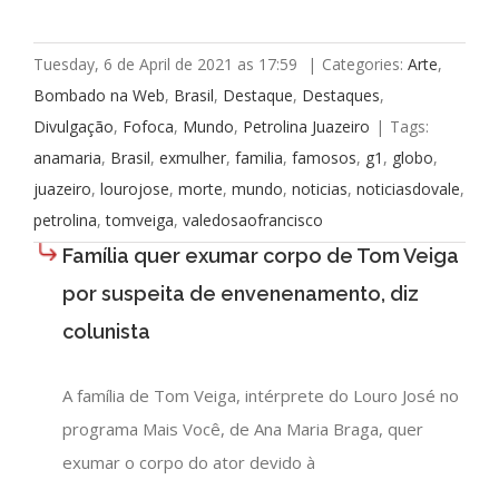
Tuesday, 6 de April de 2021 as 17:59
|
Categories:
Arte
,
Bombado na Web
,
Brasil
,
Destaque
,
Destaques
,
Divulgação
,
Fofoca
,
Mundo
,
Petrolina Juazeiro
|
Tags:
anamaria
,
Brasil
,
exmulher
,
familia
,
famosos
,
g1
,
globo
,
juazeiro
,
lourojose
,
morte
,
mundo
,
noticias
,
noticiasdovale
,
petrolina
,
tomveiga
,
valedosaofrancisco
Família quer exumar corpo de Tom Veiga
por suspeita de envenenamento, diz
colunista
A família de Tom Veiga, intérprete do Louro José no
programa Mais Você, de Ana Maria Braga, quer
exumar o corpo do ator devido à