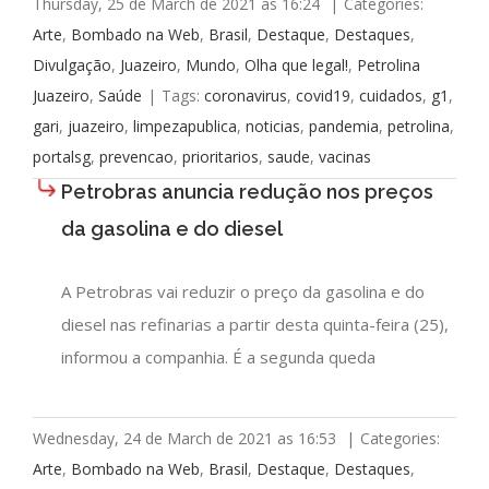
Thursday, 25 de March de 2021 as 16:24
|
Categories:
Arte
,
Bombado na Web
,
Brasil
,
Destaque
,
Destaques
,
Divulgação
,
Juazeiro
,
Mundo
,
Olha que legal!
,
Petrolina
Juazeiro
,
Saúde
|
Tags:
coronavirus
,
covid19
,
cuidados
,
g1
,
gari
,
juazeiro
,
limpezapublica
,
noticias
,
pandemia
,
petrolina
,
portalsg
,
prevencao
,
prioritarios
,
saude
,
vacinas
Petrobras anuncia redução nos preços
da gasolina e do diesel
A Petrobras vai reduzir o preço da gasolina e do
diesel nas refinarias a partir desta quinta-feira (25),
informou a companhia. É a segunda queda
Wednesday, 24 de March de 2021 as 16:53
|
Categories:
Arte
,
Bombado na Web
,
Brasil
,
Destaque
,
Destaques
,