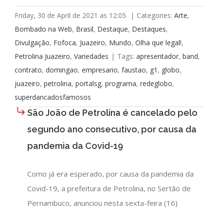
Friday, 30 de April de 2021 as 12:05
|
Categories:
Arte
,
Bombado na Web
,
Brasil
,
Destaque
,
Destaques
,
Divulgação
,
Fofoca
,
Juazeiro
,
Mundo
,
Olha que legal!
,
Petrolina Juazeiro
,
Variedades
|
Tags:
apresentador
,
band
,
contrato
,
domingao
,
empresario
,
faustao
,
g1
,
globo
,
juazeiro
,
petrolina
,
portalsg
,
programa
,
redeglobo
,
superdancadosfamosos
São João de Petrolina é cancelado pelo
segundo ano consecutivo, por causa da
pandemia da Covid-19
Como já era esperado, por causa da pandemia da
Covid-19, a prefeitura de Petrolina, no Sertão de
Pernambuco, anunciou nesta sexta-feira (16)