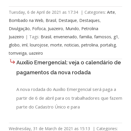
Tuesday, 6 de April de 2021 as 17:34
|
Categories:
Arte
,
Bombado na Web
,
Brasil
,
Destaque
,
Destaques
,
Divulgação
,
Fofoca
,
Juazeiro
,
Mundo
,
Petrolina
Juazeiro
|
Tags:
Brasil
,
envenenado
,
familia
,
famosos
,
g1
,
globo
,
iml
,
lourojose
,
morte
,
noticias
,
petrolina
,
portalsg
,
tomveiga
,
uazeiro
Auxílio Emergencial: veja o calendário de
pagamentos da nova rodada
A nova rodada do Auxílio Emergencial será paga a
partir de 6 de abril para os trabalhadores que fazem
parte do Cadastro Único e para
Wednesday, 31 de March de 2021 as 15:13
|
Categories: