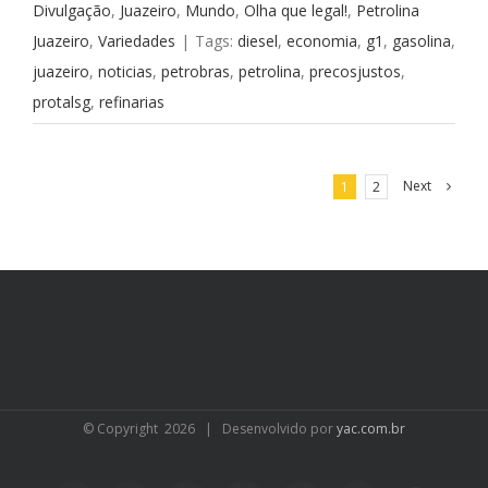
Divulgação
,
Juazeiro
,
Mundo
,
Olha que legal!
,
Petrolina
Juazeiro
,
Variedades
|
Tags:
diesel
,
economia
,
g1
,
gasolina
,
juazeiro
,
noticias
,
petrobras
,
petrolina
,
precosjustos
,
protalsg
,
refinarias
Next
1
2
© Copyright
2026 | Desenvolvido por
yac.com.br