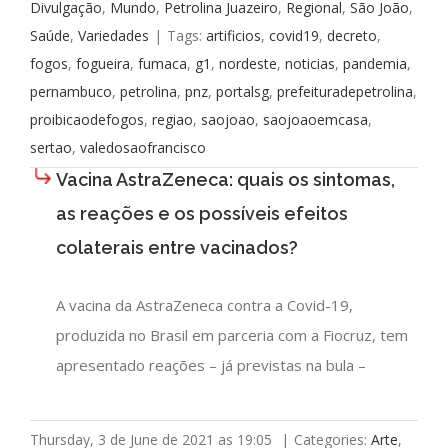
Divulgação
,
Mundo
,
Petrolina Juazeiro
,
Regional
,
São João
,
Saúde
,
Variedades
|
Tags:
artificios
,
covid19
,
decreto
,
fogos
,
fogueira
,
fumaca
,
g1
,
nordeste
,
noticias
,
pandemia
,
pernambuco
,
petrolina
,
pnz
,
portalsg
,
prefeituradepetrolina
,
proibicaodefogos
,
regiao
,
saojoao
,
saojoaoemcasa
,
sertao
,
valedosaofrancisco
Vacina AstraZeneca: quais os sintomas,
as reações e os possíveis efeitos
colaterais entre vacinados?
A vacina da AstraZeneca contra a Covid-19,
produzida no Brasil em parceria com a Fiocruz, tem
apresentado reações – já previstas na bula –
Thursday, 3 de June de 2021 as 19:05
|
Categories:
Arte
,