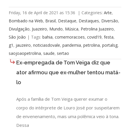
Friday, 16 de April de 2021 as 15:36
|
Categories:
Arte
,
Bombado na Web
,
Brasil
,
Destaque
,
Destaques
,
Diversão
,
Divulgação
,
Juazeiro
,
Mundo
,
Música
,
Petrolina Juazeiro
,
São João
|
Tags:
bahia
,
comemoracoes
,
covid19
,
festa
,
g1
,
jauzeiro
,
noticiasdovale
,
pandemia
,
petrolina
,
portalsg
,
saojoaopetrolina
,
saude
,
sertao
Ex-empregada de Tom Veiga diz que
ator afirmou que ex-mulher tentou matá-
lo
Após a família de Tom Veiga querer exumar o
corpo do intérprete de Louro José por suspeitarem
de envenenamento, mais uma polêmica veio à tona.
Dessa