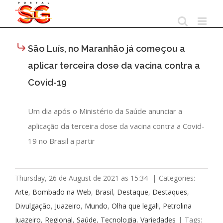
Skip
to
content
São Luís, no Maranhão já começou a
aplicar terceira dose da vacina contra a
Covid-19
Um dia após o Ministério da Saúde anunciar a
aplicação da terceira dose da vacina contra a Covid-
19 no Brasil a partir
Thursday, 26 de August de 2021 as 15:34
|
Categories:
Arte
,
Bombado na Web
,
Brasil
,
Destaque
,
Destaques
,
Divulgação
,
Juazeiro
,
Mundo
,
Olha que legal!
,
Petrolina
Juazeiro
,
Regional
,
Saúde
,
Tecnologia
,
Variedades
|
Tags: