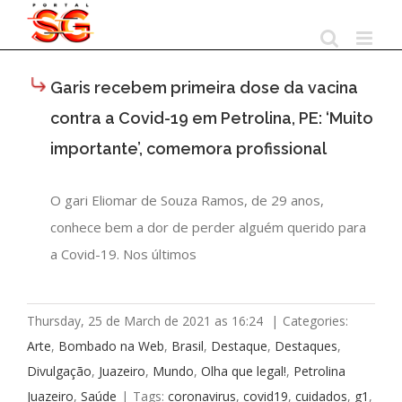
Skip
to
content
Garis recebem primeira dose da vacina
contra a Covid-19 em Petrolina, PE: ‘Muito
importante’, comemora profissional
O gari Eliomar de Souza Ramos, de 29 anos,
conhece bem a dor de perder alguém querido para
a Covid-19. Nos últimos
Thursday, 25 de March de 2021 as 16:24
|
Categories:
Arte
,
Bombado na Web
,
Brasil
,
Destaque
,
Destaques
,
Divulgação
,
Juazeiro
,
Mundo
,
Olha que legal!
,
Petrolina
Juazeiro
,
Saúde
|
Tags:
coronavirus
,
covid19
,
cuidados
,
g1
,