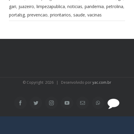
gari
,
juazeiro
,
limpezapublica
,
noticias
,
pandemia
,
petrolina
,
portalsg
,
prevencao
,
prioritarios
,
saude
,
vacinas
© Copyright
2026 | Desenvolvido por
yac.com.br
SAC
Facebook
Twitter
Instagram
YouTube
Email
WhatsApp