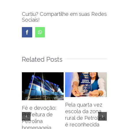
Curtiu? Compartilhe em suas Redes
Sociais!
Facebook
WhatsApp
Related Posts
Pela quarta vez
Fé e devoção:
escola da zona
Prefeitu
Prefeitura de
rural de Petrolina
Petrolin
Petrolina
é reconhecida
capacit
homenageia