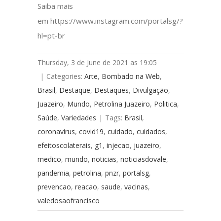
Saiba mais
em https://www.instagram.com/portalsg/?
hl=pt-br
Thursday, 3 de June de 2021 as 19:05
|
Categories:
Arte
,
Bombado na Web
,
Brasil
,
Destaque
,
Destaques
,
Divulgação
,
Juazeiro
,
Mundo
,
Petrolina Juazeiro
,
Politica
,
Saúde
,
Variedades
|
Tags:
Brasil
,
coronavirus
,
covid19
,
cuidado
,
cuidados
,
efeitoscolaterais
,
g1
,
injecao
,
juazeiro
,
medico
,
mundo
,
noticias
,
noticiasdovale
,
pandemia
,
petrolina
,
pnzr
,
portalsg
,
prevencao
,
reacao
,
saude
,
vacinas
,
valedosaofrancisco