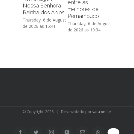
entre as
sobre f
Nossa Senhora
melhores de
administr
Rainha dos Anjos
Pernambuco
de crédi
Thursday, 6 de August
Thursday, 6 de August
Thursday, 
de 2026 as 15:41
de 2026 as 10:34
de 2026 as
© Copyright
2026 | Desenvolvido por
yac.com.br
SAC
Facebook
Twitter
Instagram
YouTube
Email
WhatsApp