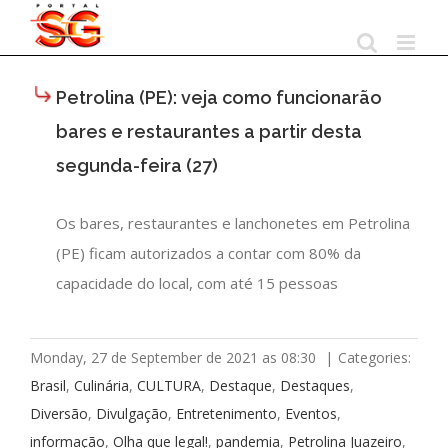
Skip
to
content
Petrolina (PE): veja como funcionarão
bares e restaurantes a partir desta
segunda-feira (27)
Os bares, restaurantes e lanchonetes em Petrolina
(PE) ficam autorizados a contar com 80% da
capacidade do local, com até 15 pessoas
Monday, 27 de September de 2021 as 08:30
|
Categories:
Brasil
,
Culinária
,
CULTURA
,
Destaque
,
Destaques
,
Diversão
,
Divulgação
,
Entretenimento
,
Eventos
,
informação
,
Olha que legal!
,
pandemia
,
Petrolina Juazeiro
,