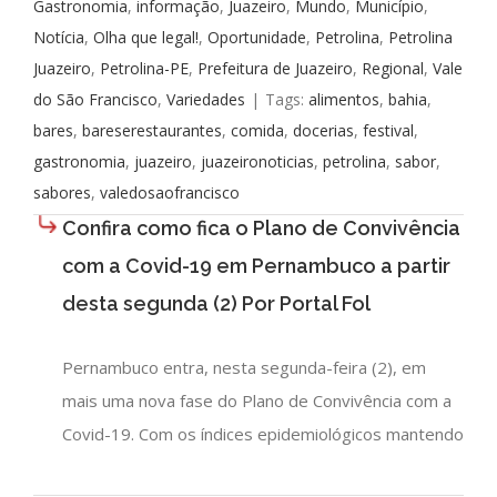
Gastronomia
,
informação
,
Juazeiro
,
Mundo
,
Município
,
Notícia
,
Olha que legal!
,
Oportunidade
,
Petrolina
,
Petrolina
Juazeiro
,
Petrolina-PE
,
Prefeitura de Juazeiro
,
Regional
,
Vale
do São Francisco
,
Variedades
|
Tags:
alimentos
,
bahia
,
bares
,
bareserestaurantes
,
comida
,
docerias
,
festival
,
gastronomia
,
juazeiro
,
juazeironoticias
,
petrolina
,
sabor
,
sabores
,
valedosaofrancisco
Confira como fica o Plano de Convivência
com a Covid-19 em Pernambuco a partir
desta segunda (2) Por Portal Fol
Pernambuco entra, nesta segunda-feira (2), em
mais uma nova fase do Plano de Convivência com a
Covid-19. Com os índices epidemiológicos mantendo