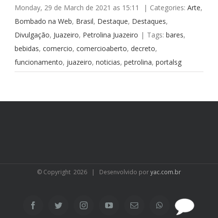
Monday, 29 de March de 2021 as 15:11
|
Categories:
Arte
,
Bombado na Web
,
Brasil
,
Destaque
,
Destaques
,
Divulgação
,
Juazeiro
,
Petrolina Juazeiro
|
Tags:
bares
,
bebidas
,
comercio
,
comercioaberto
,
decreto
,
funcionamento
,
juazeiro
,
noticias
,
petrolina
,
portalsg
© Copyright
2026 | Desenvolvido por
yac.com.br
SAC
Facebook
Twitter
Instagram
YouTube
Email
WhatsApp