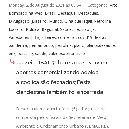
Monday, 2 de August de 2021 as 08:54
|
Categories:
Arte
,
Bombado na Web
,
Brasil
,
Destaque
,
Destaques
,
Divulgação
,
Juazeiro
,
Mundo
,
Olha que legal!
,
Petrolina
Juazeiro
,
Politica
,
Regional
,
Saúde
,
Tecnologia
,
Variedades
|
Tags:
bares
,
comercio
,
covid19
,
festas
,
pandemia
,
pernambuco
,
petrolina
,
plano
,
planosdesaude
,
pnz
,
portalsg
,
saude
,
valedosaofrancisco
Juazeiro (BA): 31 bares que estavam
abertos comercializando bebida
alcoólica são fechados; Festa
clandestina também foi encerrada
Desde a última quarta-feira (5) a força-tarefa
composta pelos fiscais da Secretaria de Meio
Ambiente e Ordenamento Urbano (SEMAURB),