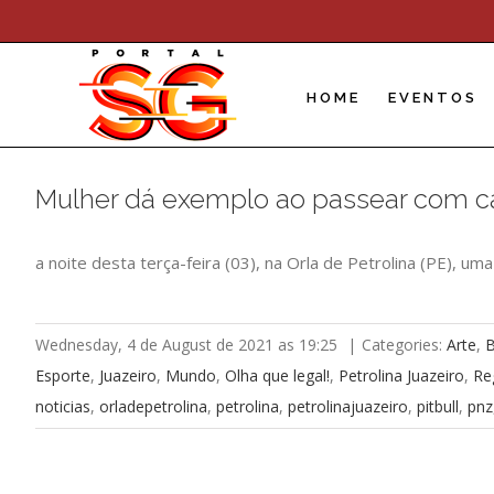
Skip
to
content
HOME
EVENTOS
Mulher dá exemplo ao passear com cac
a noite desta terça-feira (03), na Orla de Petrolina (PE),
Wednesday, 4 de August de 2021 as 19:25
|
Categories:
Arte
,
Esporte
,
Juazeiro
,
Mundo
,
Olha que legal!
,
Petrolina Juazeiro
,
Re
noticias
,
orladepetrolina
,
petrolina
,
petrolinajuazeiro
,
pitbull
,
pnz