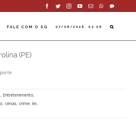
Facebook
Twitter
Instagram
YouTube
Email
WhatsApp
SAC
FALE COM O SG
07/08/2026, 03:06
olina (PE)
 porte
o
,
Entretenimento
,
o
,
cenas
,
crime
,
lei
,