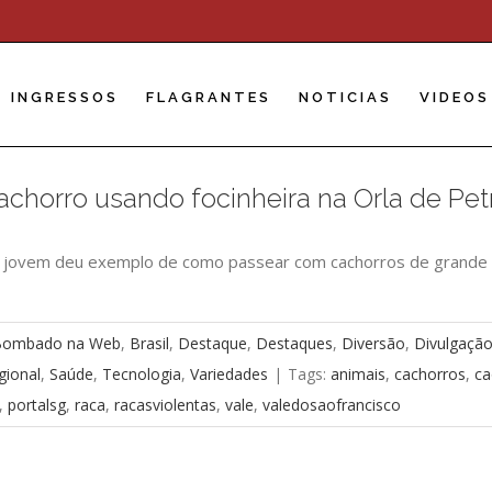
INGRESSOS
FLAGRANTES
NOTICIAS
VIDEOS
horro usando focinheira na Orla de Petr
 uma jovem deu exemplo de como passear com cachorros de grande
Bombado na Web
,
Brasil
,
Destaque
,
Destaques
,
Diversão
,
Divulgaçã
gional
,
Saúde
,
Tecnologia
,
Variedades
|
Tags:
animais
,
cachorros
,
ca
,
portalsg
,
raca
,
racasviolentas
,
vale
,
valedosaofrancisco