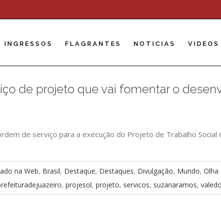
INGRESSOS
FLAGRANTES
NOTICIAS
VIDEOS
viço de projeto que vai fomentar o dese
 ordem de serviço para a execução do Projeto de Trabalho Social 
ado na Web
,
Brasil
,
Destaque
,
Destaques
,
Divulgação
,
Mundo
,
Olha 
prefeituradejuazeiro
,
projesol
,
projeto
,
servicos
,
suzanaramos
,
valed