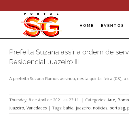
Skip
to
content
HOME
EVENTOS
Prefeita Suzana assina ordem de ser
Residencial Juazeiro III
A prefeita Suzana Ramos assinou, nesta quinta-feira (08), a
Thursday, 8 de April de 2021 as 23:11
|
Categories:
Arte
,
Bomb
Juazeiro
,
Variedades
|
Tags:
bahia
,
juazeiro
,
noticias
,
portalsg
,