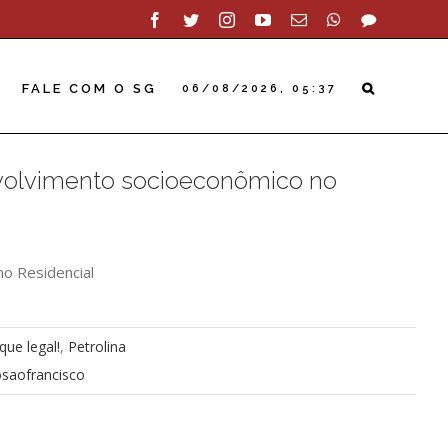
Facebook
Twitter
Instagram
YouTube
Email
WhatsApp
SAC
FALE COM O SG
06/08/2026, 05:37
nvolvimento socioeconômico no
no Residencial
que legal!
,
Petrolina
osaofrancisco