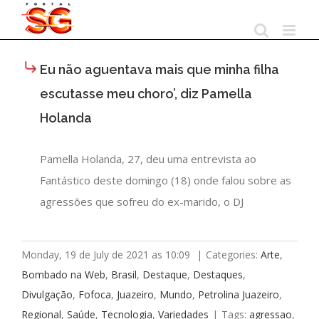
Skip
to
content
Eu não aguentava mais que minha filha
escutasse meu choro’, diz Pamella
Holanda
Pamella Holanda, 27, deu uma entrevista ao
Fantástico deste domingo (18) onde falou sobre as
agressões que sofreu do ex-marido, o DJ
Monday, 19 de July de 2021 as 10:09
|
Categories:
Arte
,
Bombado na Web
,
Brasil
,
Destaque
,
Destaques
,
Divulgação
,
Fofoca
,
Juazeiro
,
Mundo
,
Petrolina Juazeiro
,
Regional
,
Saúde
,
Tecnologia
,
Variedades
|
Tags:
agressao
,