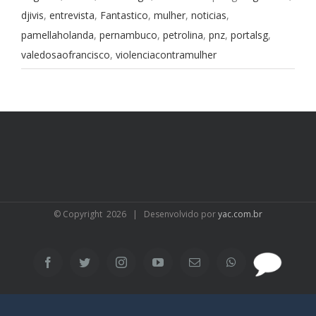
djivis
,
entrevista
,
Fantastico
,
mulher
,
noticias
,
pamellaholanda
,
pernambuco
,
petrolina
,
pnz
,
portalsg
,
valedosaofrancisco
,
violenciacontramulher
© Copyright
2026 | Desenvolvido por
yac.com.br
SAC
Facebook
Twitter
Instagram
YouTube
Email
WhatsApp