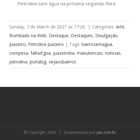
Petrolina sem água na próxima segunda-feira
Sunday, 7 de March de 2021 as 17:26
|
Categories:
Arte
,
Bombado na Web
,
Destaque
,
Destaques
,
Divulgação
,
Juazeiro
,
Petrolina Juazeiro
|
Tags:
bairrosemagua
,
compesa
,
faltad'gua
,
juazeiroba
,
manutencao
,
noticias
,
petrolina
,
portalsg
,
vejaosbairros
© Copyright
2026 | Desenvolvido por
yac.com.br