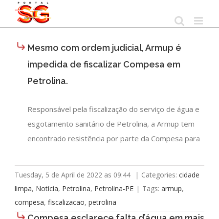
Skip
to
content
Mesmo com ordem judicial, Armup é
impedida de fiscalizar Compesa em
Petrolina.
Responsável pela fiscalização do serviço de água e
esgotamento sanitário de Petrolina, a Armup tem
encontrado resistência por parte da Compesa para
Tuesday, 5 de April de 2022 as 09:44
|
Categories:
cidade
limpa
,
Notícia
,
Petrolina
,
Petrolina-PE
|
Tags:
armup
,
compesa
,
fiscalizacao
,
petrolina
Compesa esclarece falta d’água em mais