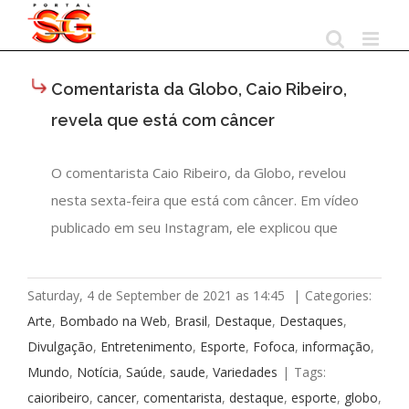
Skip
to
content
Comentarista da Globo, Caio Ribeiro,
revela que está com câncer
O comentarista Caio Ribeiro, da Globo, revelou
nesta sexta-feira que está com câncer. Em vídeo
publicado em seu Instagram, ele explicou que
Saturday, 4 de September de 2021 as 14:45
|
Categories:
Arte
,
Bombado na Web
,
Brasil
,
Destaque
,
Destaques
,
Divulgação
,
Entretenimento
,
Esporte
,
Fofoca
,
informação
,
Mundo
,
Notícia
,
Saúde
,
saude
,
Variedades
|
Tags:
caioribeiro
,
cancer
,
comentarista
,
destaque
,
esporte
,
globo
,