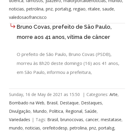
doenca
,
famosos
,
juazeiro
,
maiorportaldenoticias
,
mundo
,
noticias
,
petrolina
,
pnz
,
portalsg
,
regiao
,
ritalee
,
saude
,
valedosaofrancisco
Bruno Covas, prefeito de São Paulo,
morre aos 41 anos, vítima de câncer
O prefeito de São Paulo, Bruno Covas (PSDB),
morreu às 8h20 deste domingo (16) aos 41 anos,
em São Paulo, informou a prefeitura,
Sunday, 16 de May de 2021 as 15:50
|
Categories:
Arte
,
Bombado na Web
,
Brasil
,
Destaque
,
Destaques
,
Divulgação
,
Mundo
,
Politica
,
Regional
,
Saúde
,
Variedades
|
Tags:
Brasil
,
brunocovas
,
cancer
,
mestatase
,
mundo
,
noticias
,
orefeitodesp
,
petrolina
,
pnz
,
portalsg
,