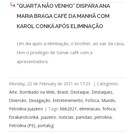
“QUARTA NÃO VENHO” DISPARA ANA
MARIA BRAGA CAFÉ DA MANHÃ COM
KAROL CONKÁ APÓS ELIMINAÇÃO
Um dia após a eliminação, o brother, ao sair da casa,
tem o privilégio de tomar café com a
apresentadora.
Monday, 22 de February de 2021 as 17:23
|
Categories:
Arte
,
Bombado na Web
,
Brasil
,
Destaque
,
Destaques
,
Diversão
,
Divulgação
,
Entretenimento
,
Fofoca
,
Mundo
,
Petrolina Juazeiro
|
Tags:
bbb2021
,
eliminacao
,
fofoca
,
forakarolconká
,
juazeiro
,
noticias
,
paredao
,
petrolina
,
Petrolina (PE)
,
portalsg