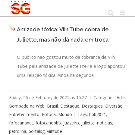
Skip
to
content
Amizade tóxica: Viih Tube cobra de
Juliette, mas não dá nada em troca
O público não gostou muito da cobrança de Viih
Tube pela amizade de Juliette Freire e logo apontou
uma relação tóxica. Ainda na segunda
Friday, 26 de February de 2021 as 15:27
|
Categories:
Arte
,
Bombado na Web
,
Brasil
,
Destaque
,
Destaques
,
Diversão
,
Entretenimento
,
Fofoca
,
Mundo
|
Tags:
bbb2021
,
fofocananet
,
fofocanobbb
,
juazeiro
,
juliette
,
noticias
,
petrolina
,
portalsg
,
viihtube