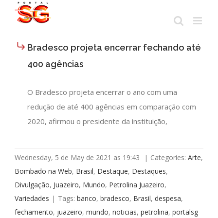
Skip
to
content
Bradesco projeta encerrar fechando até
400 agências
O Bradesco projeta encerrar o ano com uma
redução de até 400 agências em comparação com
2020, afirmou o presidente da instituição,
Wednesday, 5 de May de 2021 as 19:43
|
Categories:
Arte
,
Bombado na Web
,
Brasil
,
Destaque
,
Destaques
,
Divulgação
,
Juazeiro
,
Mundo
,
Petrolina Juazeiro
,
Variedades
|
Tags:
banco
,
bradesco
,
Brasil
,
despesa
,
fechamento
,
juazeiro
,
mundo
,
noticias
,
petrolina
,
portalsg