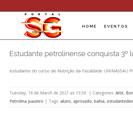
Skip
to
content
HOME
EVENTOS
Estudante petrolinense conquista 3º l
estudante do curso de Nutrição da Faculdade UNINASSAU Pe
Tuesday, 16 de March de 2021 as 15:59
|
Categories:
Arte
,
Bo
Petrolina Juazeiro
|
Tags:
aluno
,
aprovado
,
bahia
,
estudanteden