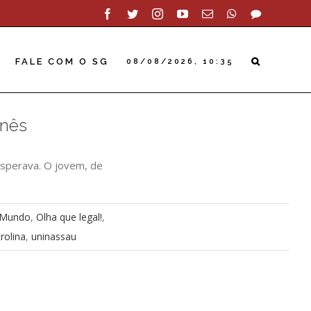
Facebook
Twitter
Instagram
YouTube
Email
WhatsApp
SAC
FALE COM O SG
08/08/2026, 10:35
anês
esperava. O jovem, de
Mundo
,
Olha que legal!
,
rolina
,
uninassau