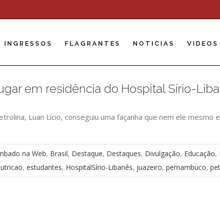
INGRESSOS
FLAGRANTES
NOTICIAS
VIDEOS
ugar em residência do Hospital Sírio-Lib
trolina, Luan Lício, conseguiu uma façanha que nem ele mesmo 
mbado na Web
,
Brasil
,
Destaque
,
Destaques
,
Divulgação
,
Educação
,
utricao
,
estudantes
,
HospitalSírio-Libanês
,
juazeiro
,
pernambuco
,
pet