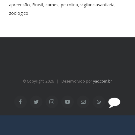
apreensão
,
Brasil
,
carnes
,
petrolina
,
vigilanciasanitaria
,
zoologico
© Copyright
2026 | Desenvolvido por
yac.com.br
SAC
Facebook
Twitter
Instagram
YouTube
Email
WhatsApp