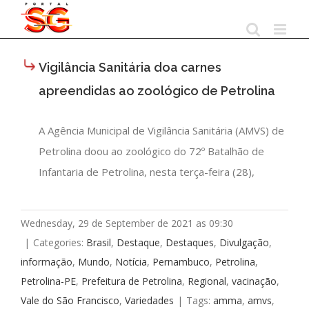
Skip
to
content
Vigilância Sanitária doa carnes
apreendidas ao zoológico de Petrolina
A Agência Municipal de Vigilância Sanitária (AMVS) de
Petrolina doou ao zoológico do 72º Batalhão de
Infantaria de Petrolina, nesta terça-feira (28),
Wednesday, 29 de September de 2021 as 09:30
|
Categories:
Brasil
,
Destaque
,
Destaques
,
Divulgação
,
informação
,
Mundo
,
Notícia
,
Pernambuco
,
Petrolina
,
Petrolina-PE
,
Prefeitura de Petrolina
,
Regional
,
vacinação
,
Vale do São Francisco
,
Variedades
|
Tags:
amma
,
amvs
,