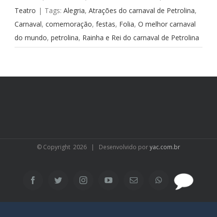
Teatro
|
Tags:
Alegria
,
Atrações do carnaval de Petrolina
,
Carnaval
,
comemoração
,
festas
,
Folia
,
O melhor carnaval
do mundo
,
petrolina
,
Rainha e Rei do carnaval de Petrolina
© Copyright
2026 | Desenvolvido por
yac.com.br
SAC
Facebook
Twitter
Instagram
YouTube
Email
WhatsApp