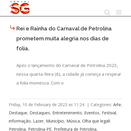
Skip
to
content
Rei e Rainha do Carnaval de Petrolina
prometem muita alegria nos dias de
folia.
Após o lançamento do Carnaval de Petrolina 2023,
nessa quarta-feira (8), a cidade já começa a respirar
a folia momesca. Com o
Friday, 10 de February de 2023 as 11:24
|
Categories:
Arte
,
Destaque
,
Destaques
,
Entretenimento
,
Eventos
,
Festival
,
informação
,
Lazer
,
Município
,
Música
,
Olha que legal!
,
Petrolina
,
Petrolina-PE
,
Prefeitura de Petrolina
,