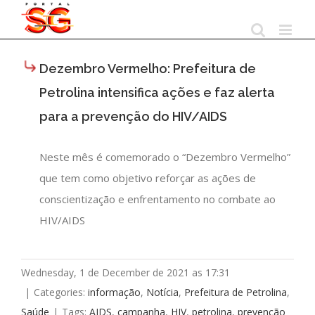
Skip
to
content
Dezembro Vermelho: Prefeitura de
Petrolina intensifica ações e faz alerta
para a prevenção do HIV/AIDS
Neste mês é comemorado o “Dezembro Vermelho”
que tem como objetivo reforçar as ações de
conscientização e enfrentamento no combate ao
HIV/AIDS
Wednesday, 1 de December de 2021 as 17:31
|
Categories:
informação
,
Notícia
,
Prefeitura de Petrolina
,
Saúde
|
Tags:
AIDS
,
campanha
,
HIV
,
petrolina
,
prevenção