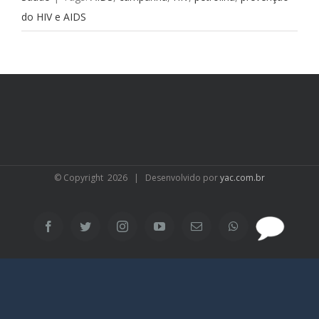
do HIV e AIDS
© Copyright
2026 | Desenvolvido por
yac.com.br
SAC
Facebook
Twitter
Instagram
YouTube
Email
WhatsApp