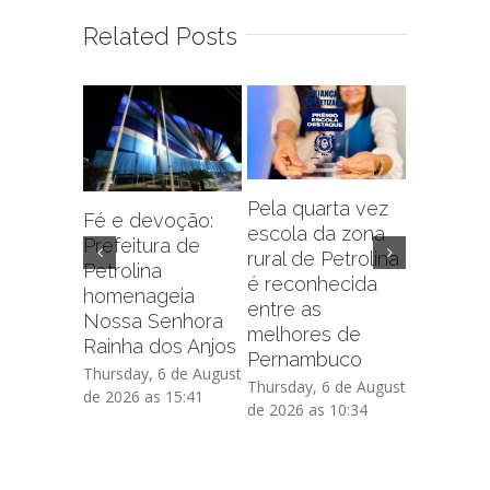
Related Posts
Pela quarta vez
Fé e devoção:
escola da zona
Prefeitu
Prefeitura de
rural de Petrolina
Petrolin
Petrolina
é reconhecida
capacit
homenageia
entre as
sobre f
Nossa Senhora
melhores de
administr
Rainha dos Anjos
Pernambuco
de crédi
Thursday, 6 de August
Thursday, 6 de August
Thursday, 
de 2026 as 15:41
de 2026 as 10:34
de 2026 as