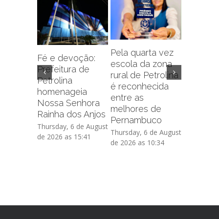
Pela quarta vez
Fé e devoção:
escola da zona
Prefeitu
Prefeitura de
rural de Petrolina
Petrolin
Petrolina
é reconhecida
capacit
homenageia
entre as
sobre f
Nossa Senhora
melhores de
administr
Rainha dos Anjos
Pernambuco
de crédi
Thursday, 6 de August
Thursday, 6 de August
Thursday, 
de 2026 as 15:41
de 2026 as 10:34
de 2026 as