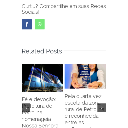
Curtiu? Compartilhe em suas Redes
Sociais!
Facebook
WhatsApp
Related Posts
Pela quarta vez
Fé e devoção:
escola da zona
Prefeitu
Prefeitura de
rural de Petrolina
Petrolin
Petrolina
é reconhecida
capacit
homenageia
entre as
sobre f
Nossa Senhora