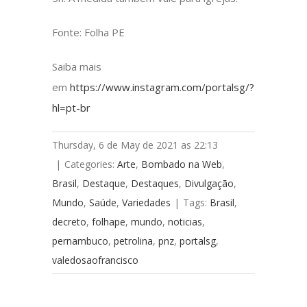
Fonte: Folha PE
Saiba mais
em
https://www.instagram.com/portalsg/?
hl=pt-br
Thursday, 6 de May de 2021 as 22:13
|
Categories:
Arte
,
Bombado na Web
,
Brasil
,
Destaque
,
Destaques
,
Divulgação
,
Mundo
,
Saúde
,
Variedades
|
Tags:
Brasil
,
decreto
,
folhape
,
mundo
,
noticias
,
pernambuco
,
petrolina
,
pnz
,
portalsg
,
valedosaofrancisco