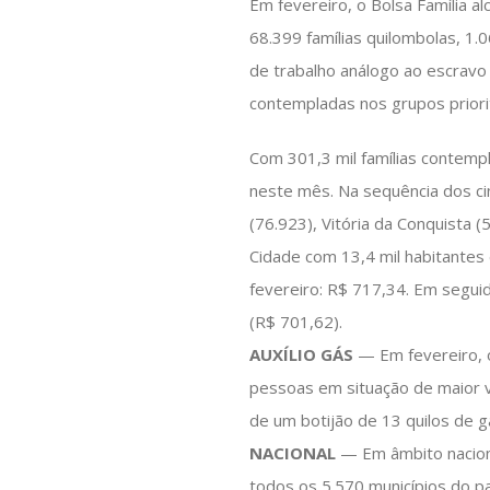
Em fevereiro, o Bolsa Família al
68.399 famílias quilombolas, 1.
de trabalho análogo ao escravo 
contempladas nos grupos priorit
Com 301,3 mil famílias contempl
neste mês. Na sequência dos ci
(76.923), Vitória da Conquista (
Cidade com 13,4 mil habitantes 
fevereiro: R$ 717,34. Em segui
(R$ 701,62).
AUXÍLIO GÁS
— Em fevereiro, o
pessoas em situação de maior vu
de um botijão de 13 quilos de g
NACIONAL
— Em âmbito naciona
todos os 5.570 municípios do p