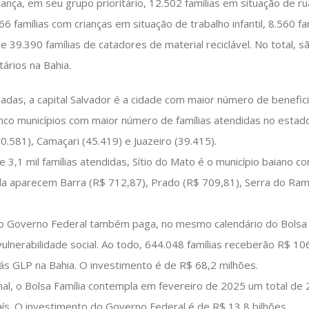
cança, em seu grupo prioritário, 12.502 famílias em situação de ru
066 famílias com crianças em situação de trabalho infantil, 8.560
e 39.390 famílias de catadores de material reciclável. No total, s
ários na Bahia.
adas, a capital Salvador é a cidade com maior número de benefici
nco municípios com maior número de famílias atendidas no estad
50.581), Camaçari (45.419) e Juazeiro (39.415).
e 3,1 mil famílias atendidas, Sítio do Mato é o município baiano 
da aparecem Barra (R$ 712,87), Prado (R$ 709,81), Serra do Ram
 Governo Federal também paga, no mesmo calendário do Bolsa Fam
lnerabilidade social. Ao todo, 644.048 famílias receberão R$ 106
ás GLP na Bahia. O investimento é de R$ 68,2 milhões.
l, o Bolsa Família contempla em fevereiro de 2025 um total de 
aís. O investimento do Governo Federal é de R$ 13,8 bilhões.