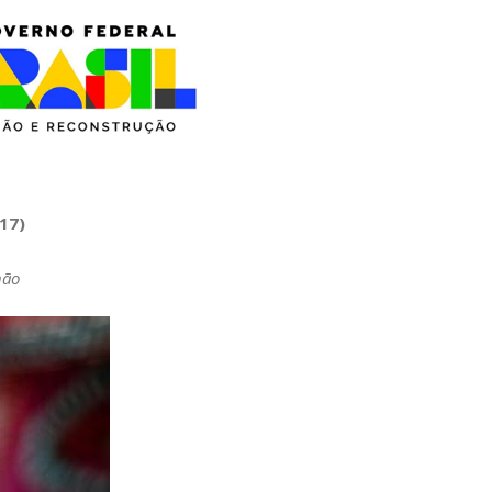
(17)
hão