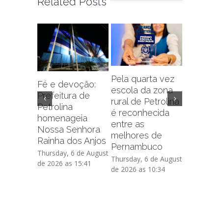
Related Posts
Pela quarta vez
Fé e devoção:
escola da zona
Prefeitu
Prefeitura de
rural de Petrolina
Petrolin
Petrolina
é reconhecida
capacit
homenageia
entre as
sobre f
Nossa Senhora
melhores de
administr
Rainha dos Anjos
Pernambuco
de crédi
Thursday, 6 de August
Thursday, 6 de August
Thursday, 
de 2026 as 15:41
de 2026 as 10:34
de 2026 as