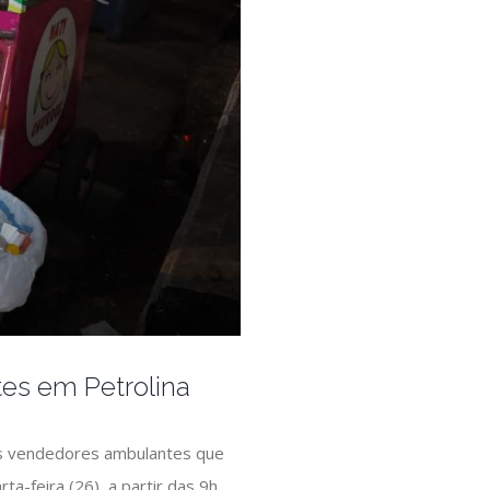
tes em Petrolina
r os vendedores ambulantes que
ta-feira (26), a partir das 9h,