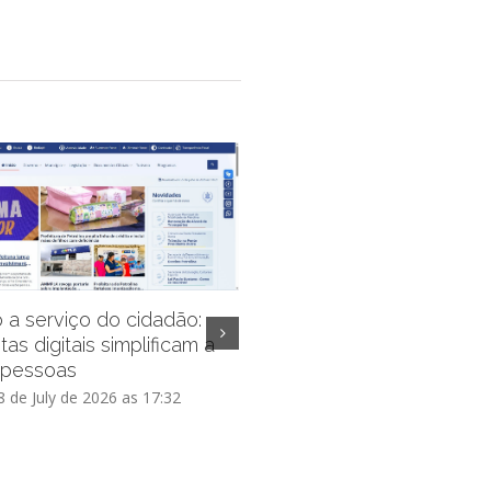
 a serviço do cidadão:
as digitais simplificam a
 pessoas
Prefeitura de Petrolina lev
 de July de 2026 as 17:32
da Planta para o bairro Val
Dourado nesta quarta-feir
Tuesday, 28 de July de 2026 as 17