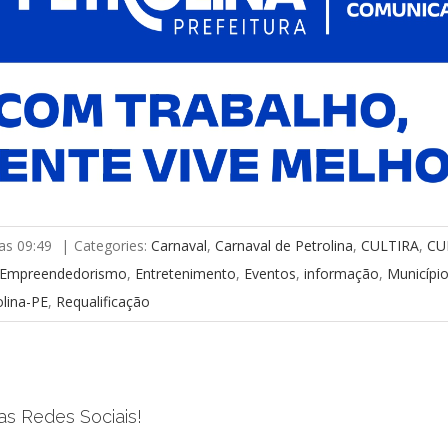
as 09:49
|
Categories:
Carnaval
,
Carnaval de Petrolina
,
CULTIRA
,
CU
Empreendedorismo
,
Entretenimento
,
Eventos
,
informação
,
Municípi
olina-PE
,
Requalificação
as Redes Sociais!