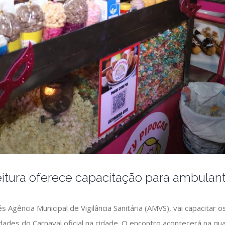
eitura oferece capacitação para ambulan
vés Agência Municipal de Vigilância Sanitária (AMVS), vai capacita
idades do Carnaval oficial na cidade. O encontro acontecerá na quar