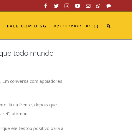
Facebook
Twitter
Instagram
YouTube
Email
WhatsApp
SAC
FALE COM O SG
07/08/2026, 01:39
s que todo mundo
us. Em conversa com apoiadores
nte, lá na frente, depois que
rei”, afirmou.
orque ele testou positivo para a