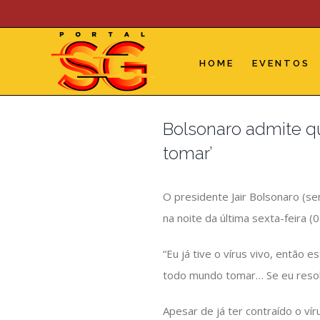
Skip
to
content
HOME
EVENTOS
Bolsonaro admite qu
tomar’
O presidente Jair Bolsonaro (s
na noite da última sexta-feira 
“Eu já tive o vírus vivo, então 
todo mundo tomar… Se eu resolv
Apesar de já ter contraído o ví