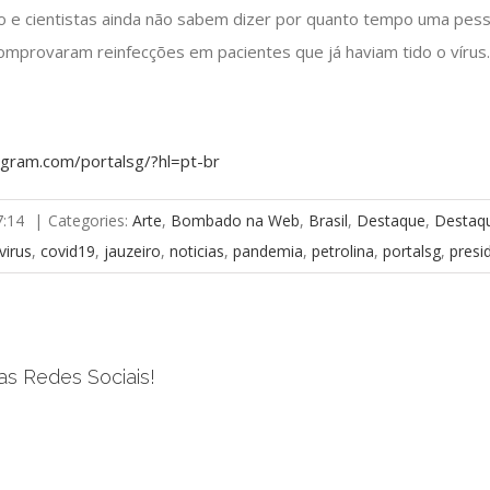
o e cientistas ainda não sabem dizer por quanto tempo uma pes
á comprovaram reinfecções em pacientes que já haviam tido o vírus
agram.com/portalsg/?hl=pt-br
7:14
|
Categories:
Arte
,
Bombado na Web
,
Brasil
,
Destaque
,
Destaq
virus
,
covid19
,
jauzeiro
,
noticias
,
pandemia
,
petrolina
,
portalsg
,
presi
as Redes Sociais!