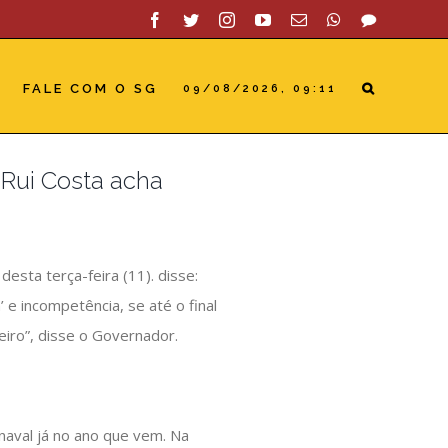
Facebook
Twitter
Instagram
YouTube
Email
WhatsApp
SAC
FALE COM O SG
09/08/2026, 09:11
 Rui Costa acha
desta terça-feira (11). disse:
 e incompetência, se até o final
eiro”, disse o Governador.
rnaval já no ano que vem. Na