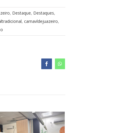
azeiro
,
Destaque
,
Destaques
,
ltradicional
,
carnavldejuazeiro
,
co
Facebook
WhatsApp