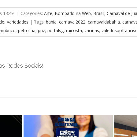
s 13:49
|
Categories:
Arte
,
Bombado na Web
,
Brasil
,
Carnaval de Ju
de
,
Variedades
|
Tags:
bahia
,
carnaval2022
,
carnavaldabahia
,
carnava
nambuco
,
petrolina
,
pnz
,
portalsg
,
ruicosta
,
vacinas
,
valedosaofrancis
as Redes Sociais!