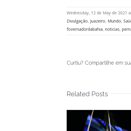
Wednesday, 12 de May de 2021 a
Divulgação
,
Juazeiro
,
Mundo
,
Saú
fovernadordabahia
,
noticias
,
per
Curtiu? Compartilhe em su
Related Posts