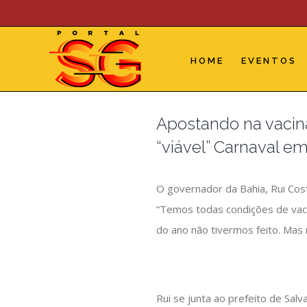
Skip
to
content
HOME
EVENTOS
Apostando na vacina
“viável” Carnaval e
O governador da Bahia, Rui Costa
“Temos todas condições de vacin
do ano não tivermos feito. Mas 
Rui se junta ao prefeito de Sal