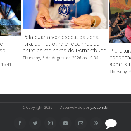
Pela quarta vez escola da zona
de
rural de Petrolina é reconhecida
ssa
entre as melhores de Pernambuco
Prefeitu
capacita
Thursday, 6 de August de 2026 as 10:34
administr
 15:41
Thursday, 
© Copyright
2026 | Desenvolvido por
yac.com.br
SAC
Facebook
Twitter
Instagram
YouTube
Email
WhatsApp