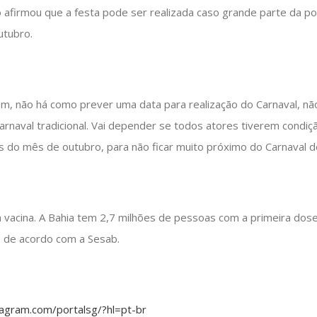
o afirmou que a festa pode ser realizada caso grande parte da p
utubro.
ém, não há como prever uma data para realização do Carnaval, n
naval tradicional. Vai depender se todos atores tiverem condiçã
 do mês de outubro, para não ficar muito próximo do Carnaval de
a vacina. A Bahia tem 2,7 milhões de pessoas com a primeira dose
, de acordo com a Sesab.
tagram.com/portalsg/?hl=pt-br