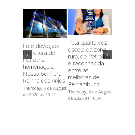
Pela quarta vez
Fé e devoção:
escola da zona
Prefeitu
Prefeitura de
rural de Petrolina
Petrolin
Petrolina
é reconhecida
capacit
homenageia
entre as
sobre f
Nossa Senhora
melhores de
administr
Rainha dos Anjos
Pernambuco
de crédi
Thursday, 6 de August
Thursday, 6 de August
Thursday, 
de 2026 as 15:41
de 2026 as 10:34
de 2026 as