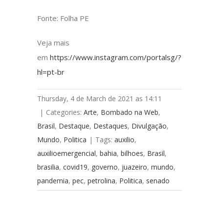
Fonte: Folha PE
Veja mais
em
https://www.instagram.com/portalsg/?
hl=pt-br
Thursday, 4 de March de 2021 as 14:11
|
Categories:
Arte
,
Bombado na Web
,
Brasil
,
Destaque
,
Destaques
,
Divulgação
,
Mundo
,
Politica
|
Tags:
auxilio
,
auxilioemergencial
,
bahia
,
bilhoes
,
Brasil
,
brasilia
,
covid19
,
governo
,
juazeiro
,
mundo
,
pandemia
,
pec
,
petrolina
,
Politica
,
senado