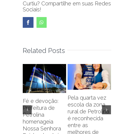
Curtiu? Compartilhe em suas Redes
Sociais!
Facebook
WhatsApp
Related Posts
Pela quarta vez
Fé e devoção:
escola da zona
Prefeitu
Prefeitura de
rural de Petrolina
Petrolin
Petrolina
é reconhecida
capacit
homenageia
entre as
sobre f
Nossa Senhora
melhores de
administr