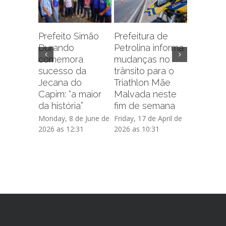
Prefeitura de
Prefeito Simão
Petrolina informa
Durando
mudanças no
comemora
trânsito para o
sucesso da
Exporaja
Triathlon Mãe
Jecana do
contar 
Malvada neste
Capim: “a maior
atração
fim de semana
da história”
sexta-fe
Friday, 17 de April de
Monday, 8 de June de
Thursday, 1
2026 as 10:31
2026 as 12:31
de 2026 as