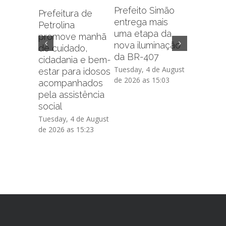
serviço 
Prefeito Simão
Prefeitura de
cidadão:
entrega mais
Petrolina
ferrame
uma etapa da
promove manhã
digitais
nova iluminação
de cuidado,
simplific
da BR-407
cidadania e bem-
das pes
Tuesday, 4 de August
estar para idosos
de 2026 as 15:03
Tuesday, 2
acompanhados
2026 as 17
pela assistência
social
Tuesday, 4 de August
de 2026 as 15:23