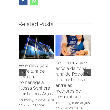
Facebook
WhatsApp
Related Posts
Pela quarta vez
Fé e devoção:
escola da zona
Prefeitu
Prefeitura de
rural de Petrolina
Petrolin
Petrolina
é reconhecida
capacit
homenageia
entre as
sobre f
Nossa Senhora
melhores de
administr
Rainha dos Anjos
Pernambuco
de crédi
Thursday, 6 de August
Thursday, 6 de August
Thursday, 
de 2026 as 15:41
de 2026 as 10:34
de 2026 as