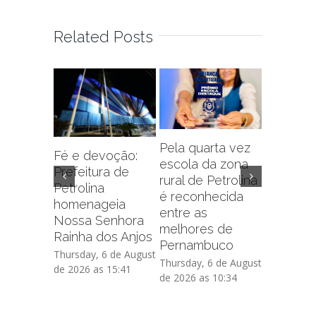
Related Posts
Pela quarta vez
Fé e devoção:
escola da zona
Prefeitu
Prefeitura de
rural de Petrolina
Petrolin
Petrolina
é reconhecida
capacit
homenageia
entre as
sobre f
Nossa Senhora
melhores de
administr
Rainha dos Anjos
Pernambuco
de crédi
Thursday, 6 de August
Thursday, 6 de August
Thursday, 
de 2026 as 15:41
de 2026 as 10:34
de 2026 as