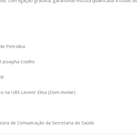
8, com ligação gratuita, garantindo escuta qualificada a todas 
de Petrolina
l Josepha Coelho
il
co na UBS Leonor Elisa (Dom Avelar)
ssora de Comunicação da Secretaria de Saúde