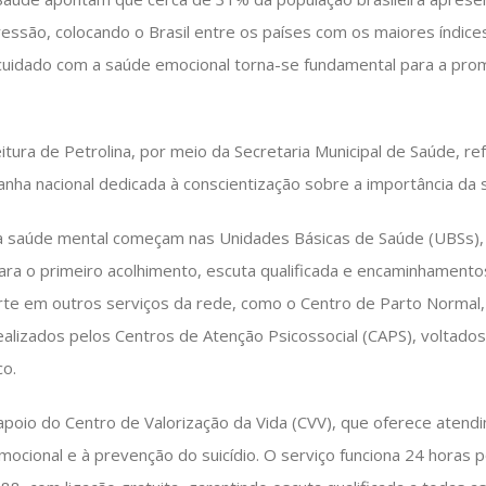
ssão, colocando o Brasil entre os países com os maiores índice
o cuidado com a saúde emocional torna-se fundamental para a pro
eitura de Petrolina, por meio da Secretaria Municipal de Saúde, r
anha nacional dedicada à conscientização sobre a importância da
 a saúde mental começam nas Unidades Básicas de Saúde (UBSs)
para o primeiro acolhimento, escuta qualificada e encaminhament
orte em outros serviços da rede, como o Centro de Parto Normal, 
ealizados pelos Centros de Atenção Psicossocial (CAPS), voltados
co.
oio do Centro de Valorização da Vida (CVV), que oferece atendim
ocional e à prevenção do suicídio. O serviço funciona 24 horas p