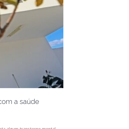
o com a saúde
nta algum transtorno mental