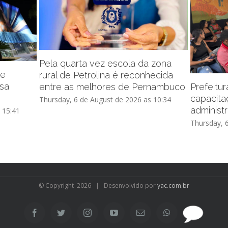
Pela quarta vez escola da zona
de
rural de Petrolina é reconhecida
ssa
entre as melhores de Pernambuco
Prefeitu
capacita
Thursday, 6 de August de 2026 as 10:34
administr
 15:41
Thursday, 
© Copyright
2026 | Desenvolvido por
yac.com.br
SAC
Facebook
Twitter
Instagram
YouTube
Email
WhatsApp