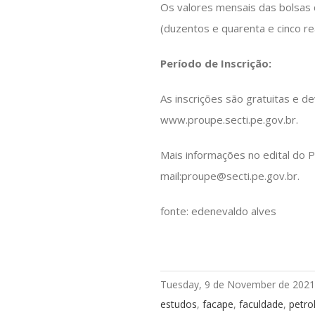
Os valores mensais das bolsas 
(duzentos e quarenta e cinco rea
Período de Inscrição:
As inscrições são gratuitas e 
www.proupe.secti.pe.gov.br.
Mais informações no edital do 
mail:proupe@secti.pe.gov.br.
fonte: edenevaldo alves
Tuesday, 9 de November de 2021
estudos
,
facape
,
faculdade
,
petro