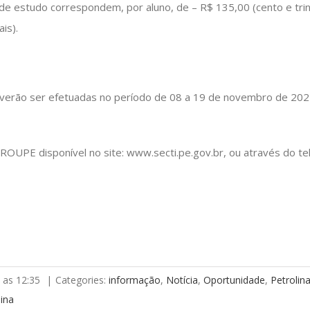
de estudo correspondem, por aluno, de – R$ 135,00 (cento e trint
is).
deverão ser efetuadas no período de 08 a 19 de novembro de 2021
PROUPE disponível no site: www.secti.pe.gov.br, ou através do t
 as 12:35
|
Categories:
informação
,
Notícia
,
Oportunidade
,
Petrolin
lina