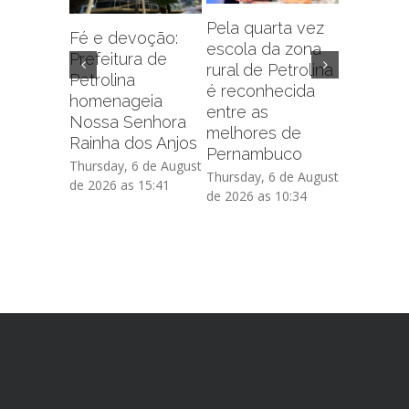
Pela quarta vez
Fé e devoção:
escola da zona
Prefeitu
Prefeitura de
rural de Petrolina
Petrolin
Petrolina
é reconhecida
capacit
homenageia
entre as
sobre f
Nossa Senhora
melhores de
administr
Rainha dos Anjos
Pernambuco
de crédi
Thursday, 6 de August
Thursday, 6 de August
Thursday, 
de 2026 as 15:41
de 2026 as 10:34
de 2026 as