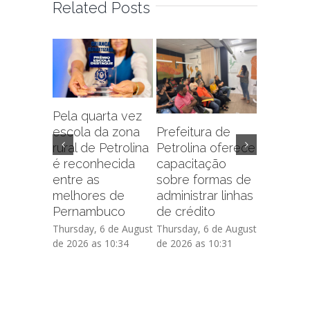
Related Posts
Pela quarta vez
Prefeitu
escola da zona
Prefeitura de
Petrolin
rural de Petrolina
Petrolina oferece
prorrog
é reconhecida
capacitação
inscriçõ
entre as
sobre formas de
Residen
melhores de
administrar linhas
Vida III 
Pernambuco
de crédito
15 dias
Thursday, 6 de August
Thursday, 6 de August
Thursday, 
de 2026 as 10:34
de 2026 as 10:31
de 2026 as