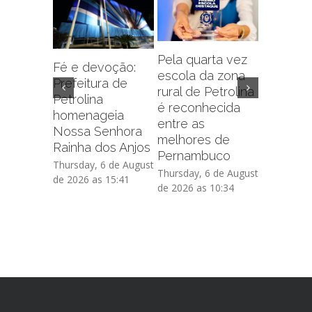
Pela quarta vez
Fé e devoção:
escola da zona
Prefeitu
Prefeitura de
rural de Petrolina
Petrolin
Petrolina
é reconhecida
capacit
homenageia
entre as
sobre f
Nossa Senhora
melhores de
administr
Rainha dos Anjos
Pernambuco
de crédi
Thursday, 6 de August
Thursday, 6 de August
Thursday, 
de 2026 as 15:41
de 2026 as 10:34
de 2026 as