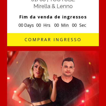
Mirella & Lenno
Fim da venda de ingressos
0
0
Days
0
0
Hrs
0
0
Min
0
0
Sec
COMPRAR INGRESSO