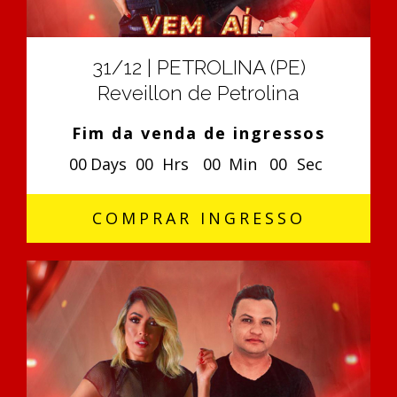
31/12 | PETROLINA (PE)
Reveillon de Petrolina
Fim da venda de ingressos
0
0
Days
0
0
Hrs
0
0
Min
0
0
Sec
COMPRAR INGRESSO