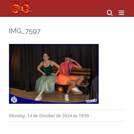
Skip
to
content
IMG_7597
Monday, 14 de October de 2024 as 19:59