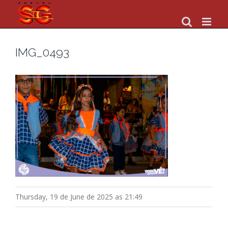
Skip
to
content
IMG_0493
Thursday, 19 de June de 2025 as 21:49