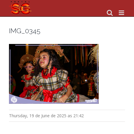
Skip
to
content
IMG_0345
Thursday, 19 de June de 2025 as 21:42