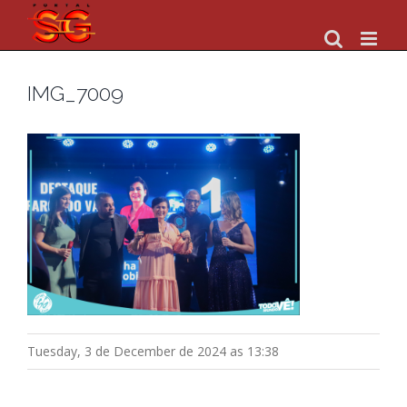
Skip
to
content
IMG_7009
Tuesday, 3 de December de 2024 as 13:38