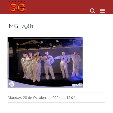
Skip
to
content
IMG_7981
Monday, 28 de October de 2024 as 15:04