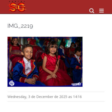
Skip
to
content
IMG_2219
Wednesday, 3 de December de 2025 as 14:16