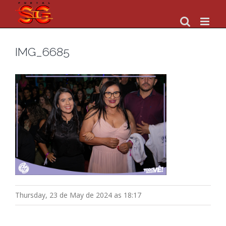
Skip
to
content
IMG_6685
Thursday, 23 de May de 2024 as 18:17