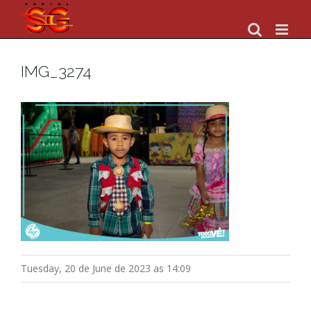
Skip
to
content
IMG_3274
Tuesday, 20 de June de 2023 as 14:09