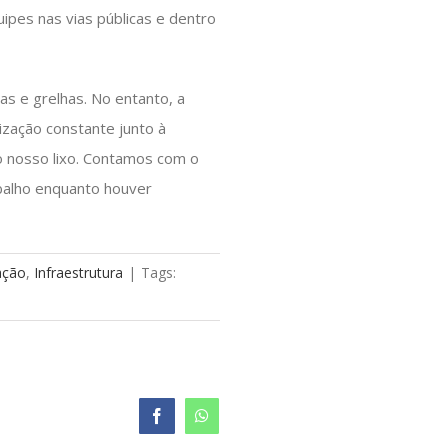
ipes nas vias públicas e dentro
ias e grelhas. No entanto, a
zação constante junto à
 nosso lixo. Contamos com o
abalho enquanto houver
ação
,
Infraestrutura
|
Tags:
Facebook
WhatsApp