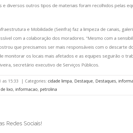
 e diversos outros tipos de materiais foram recolhidos pelas equ
raestrutura e Mobilidade (Seinfra) faz a limpeza de canais, galer
ssível com a colaboração dos moradores. “Mesmo com a sensibili
ostrou que precisamos ser mais responsáveis com o descarte do
de monitorar os locais mais afetados e as equipes seguirão o tr
veira, secretário executivo de Serviços Públicos.
1 as 15:33
|
Categories:
cidade limpa
,
Destaque
,
Destaques
,
inform
 de lixo
,
informacao
,
petrolina
as Redes Sociais!