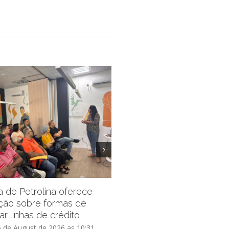
Prefeitura de Petrolina pro
inscrições do Residencial 
ra de Petrolina oferece
Vida III por mais 15 dias
ção sobre formas de
ar linhas de crédito
Thursday, 6 de August de 2026 as
6 de August de 2026 as 10:31