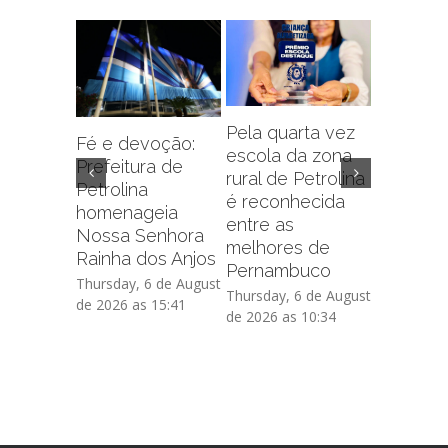
Pela quarta vez
Fé e devoção:
escola da zona
Prefeitu
Prefeitura de
rural de Petrolina
Petrolin
Petrolina
é reconhecida
capacit
homenageia
entre as
sobre f
Nossa Senhora
melhores de
administr
Rainha dos Anjos
Pernambuco
de crédi
Thursday, 6 de August
Thursday, 6 de August
Thursday, 
de 2026 as 15:41
de 2026 as 10:34
de 2026 as